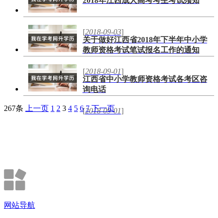
2018年江西成人高考考生考试须知
[
2018-09-03
]
关于做好江西省2018年下半年中小学
教师资格考试笔试报名工作的通知
[
2018-09-01
]
江西省中小学教师资格考试各考区咨
询电话
267条
上一页
1
2
3
4
5
6
7
下一页
[
2018-09-01
]
网站导航