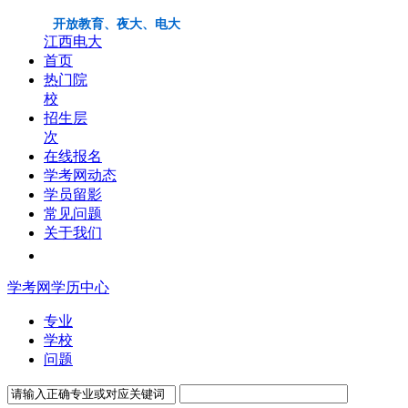
开放教育、夜大、电大
江西电大
首页
热门院
校
招生层
次
在线报名
学考网动态
学员留影
常见问题
关于我们
学考网学历中心
专业
学校
问题